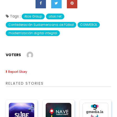
Tags :
Atos Group
atos.net
Confederación Sudamericana de Fútbol
CONMEBOL
modernización digital integral
VOTERS
Report Story
RELATED STORIES